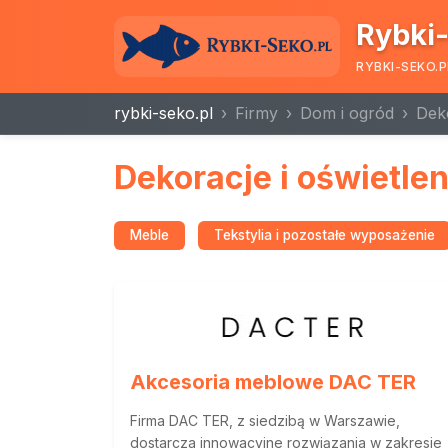
Rybki-
RYBKI-SEKO.P
rybki-seko.pl
Firmy
Dom i ogród
Deko
Dekoracje i oświetlen
Meble
Tekstylia i pozostałe wyposażenie
Akcesoria meblowe DAC TER
Firma DAC TER, z siedzibą w Warszawie,
dostarcza innowacyjne rozwiązania w zakresie