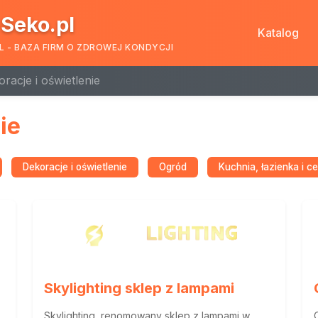
Seko.pl
Katalog
L - BAZA FIRM O ZDROWEJ KONDYCJI
racje i oświetlenie
ie
Dekoracje i oświetlenie
Ogród
Kuchnia, łazienka i c
Skylighting sklep z lampami
Skylighting, renomowany sklep z lampami w