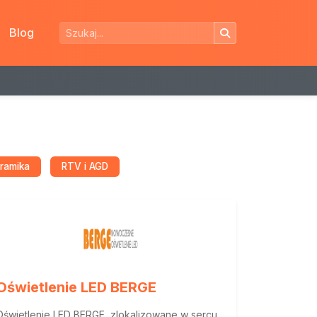
Blog
eramika
RTV i AGD
Oświetlenie LED BERGE
Oświetlenie LED BERGE, zlokalizowane w sercu