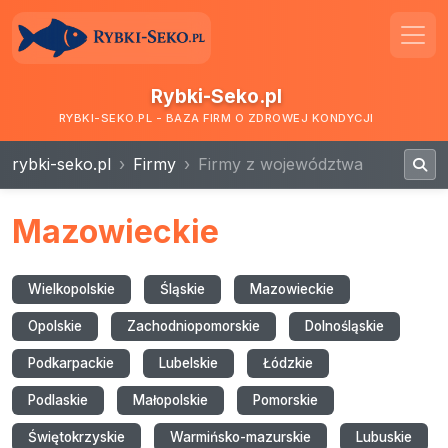
Rybki-Seko.pl
RYBKI-SEKO.PL - BAZA FIRM O ZDROWEJ KONDYCJI
rybki-seko.pl
Firmy
Firmy z województwa
Mazowieckie
Wielkopolskie
Śląskie
Mazowieckie
Opolskie
Zachodniopomorskie
Dolnośląskie
Podkarpackie
Lubelskie
Łódzkie
Podlaskie
Małopolskie
Pomorskie
Świętokrzyskie
Warmińsko-mazurskie
Lubuskie