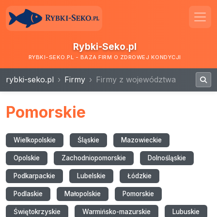
Rybki-Seko.pl
RYBKI-SEKO.PL - BAZA FIRM O ZDROWEJ KONDYCJI
rybki-seko.pl
Firmy
Firmy z województwa
Pomorskie
Wielkopolskie
Śląskie
Mazowieckie
Opolskie
Zachodniopomorskie
Dolnośląskie
Podkarpackie
Lubelskie
Łódzkie
Podlaskie
Małopolskie
Pomorskie
Świętokrzyskie
Warmińsko-mazurskie
Lubuskie