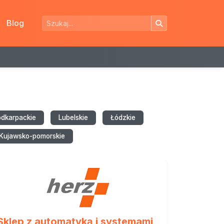
Blog
odkarpackie
Lubelskie
Łódzkie
Kujawsko-pomorskie
Sklep z automatyką i systemami