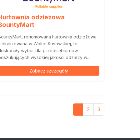
Hurtownia odzieżowa
BountyMart
BountyMart, renomowana hurtownia odzieżowa
zlokalizowana w Wólce Kosowskiej, to
doskonały wybór dla przedsiębiorców
poszukujących wysokiej jakości odzieży w...
Zobacz szczegóły
1
2
3