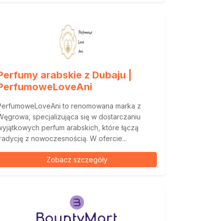
Perfumy arabskie z Dubaju |
PerfumoweLoveAni
PerfumoweLoveAni to renomowana marka z
Węgrowa, specjalizująca się w dostarczaniu
wyjątkowych perfum arabskich, które łączą
tradycję z nowoczesnością. W ofercie...
Zobacz szczegóły