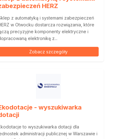
zabezpieczeń HERZ
Sklep z automatyką i systemami zabezpieczeń
HERZ w Otwocku dostarcza rozwiązania, które
łączą precyzyjne komponenty elektryczne i
dopracowaną elektronikę z...
Zobacz szczegóły
Ekodotacje - wyszukiwarka
dotacji
Ekodotacje to wyszukiwarka dotacji dla
jednostek administracji publicznej w Warszawie i