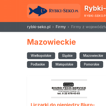
Rybki-
RYBKI-SEKO.P
rybki-seko.pl
Firmy
Firmy z województ
Mazowieckie
Wielkopolskie
Śląskie
Mazowieckie
Podlaskie
Małopolskie
Pomorskie
Liczarki do pieniędzy Biuro-