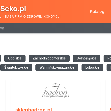
Seko.pl
Katalog
L - BAZA FIRM O ZDROWEJ KONDYCJI
wa
Opolskie
Zachodniopomorskie
Dolnośląskie
P
Świętokrzyskie
Warmińsko-mazurskie
Lubuskie
sklephadron.pl