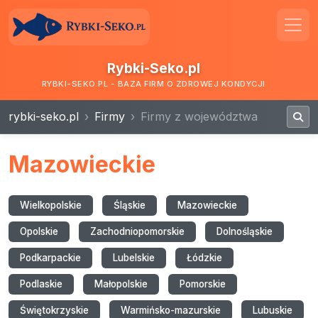
Rybki-Seko.pl
RYBKI-SEKO.PL - BAZA FIRM O ZDROWEJ KONDYCJI
rybki-seko.pl
Firmy
Firmy z województwa
Mazowieckie
Wielkopolskie
Śląskie
Mazowieckie
Opolskie
Zachodniopomorskie
Dolnośląskie
Podkarpackie
Lubelskie
Łódzkie
Podlaskie
Małopolskie
Pomorskie
Świętokrzyskie
Warmińsko-mazurskie
Lubuskie