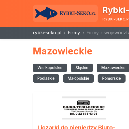
Rybki-
RYBKI-SEKO.P
rybki-seko.pl
Firmy
Firmy z województ
Mazowieckie
Wielkopolskie
Śląskie
Mazowieckie
Podlaskie
Małopolskie
Pomorskie
Liczarki do pieniędzy Biuro-