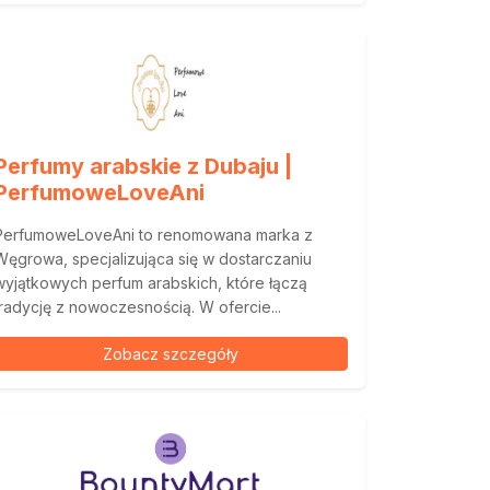
Perfumy arabskie z Dubaju |
PerfumoweLoveAni
PerfumoweLoveAni to renomowana marka z
Węgrowa, specjalizująca się w dostarczaniu
wyjątkowych perfum arabskich, które łączą
tradycję z nowoczesnością. W ofercie...
Zobacz szczegóły