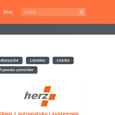
Blog
odkarpackie
Lubelskie
Łódzkie
Kujawsko-pomorskie
Sklep z automatyką i systemami