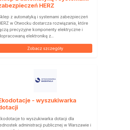
zabezpieczeń HERZ
Sklep z automatyką i systemami zabezpieczeń
HERZ w Otwocku dostarcza rozwiązania, które
łączą precyzyjne komponenty elektryczne i
dopracowaną elektronikę z...
Zobacz szczegóły
Ekodotacje - wyszukiwarka
dotacji
Ekodotacje to wyszukiwarka dotacji dla
jednostek administracji publicznej w Warszawie i