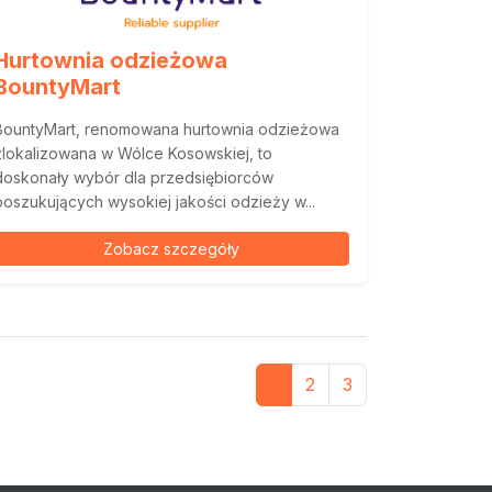
Hurtownia odzieżowa
BountyMart
BountyMart, renomowana hurtownia odzieżowa
zlokalizowana w Wólce Kosowskiej, to
doskonały wybór dla przedsiębiorców
poszukujących wysokiej jakości odzieży w...
Zobacz szczegóły
1
2
3