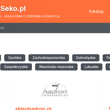
Seko.pl
Katalog
L - BAZA FIRM O ZDROWEJ KONDYCJI
wa
Opolskie
Zachodniopomorskie
Dolnośląskie
P
Świętokrzyskie
Warmińsko-mazurskie
Lubuskie
sklephadron.pl