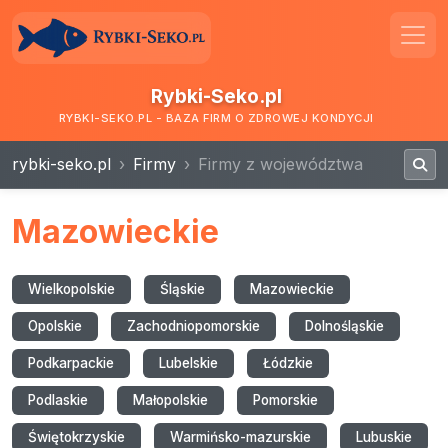
Rybki-Seko.pl
RYBKI-SEKO.PL - BAZA FIRM O ZDROWEJ KONDYCJI
rybki-seko.pl
Firmy
Firmy z województwa
Mazowieckie
Wielkopolskie
Śląskie
Mazowieckie
Opolskie
Zachodniopomorskie
Dolnośląskie
Podkarpackie
Lubelskie
Łódzkie
Podlaskie
Małopolskie
Pomorskie
Świętokrzyskie
Warmińsko-mazurskie
Lubuskie