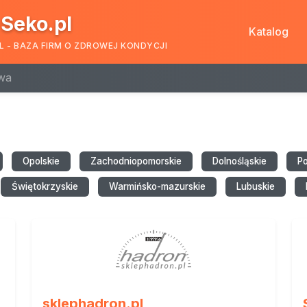
Seko.pl
Katalog
L - BAZA FIRM O ZDROWEJ KONDYCJI
wa
Opolskie
Zachodniopomorskie
Dolnośląskie
P
Świętokrzyskie
Warmińsko-mazurskie
Lubuskie
sklephadron.pl