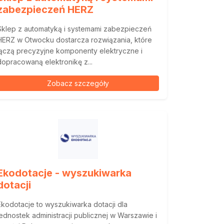
zabezpieczeń HERZ
Sklep z automatyką i systemami zabezpieczeń
HERZ w Otwocku dostarcza rozwiązania, które
łączą precyzyjne komponenty elektryczne i
dopracowaną elektronikę z...
Zobacz szczegóły
Ekodotacje - wyszukiwarka
dotacji
Ekodotacje to wyszukiwarka dotacji dla
jednostek administracji publicznej w Warszawie i