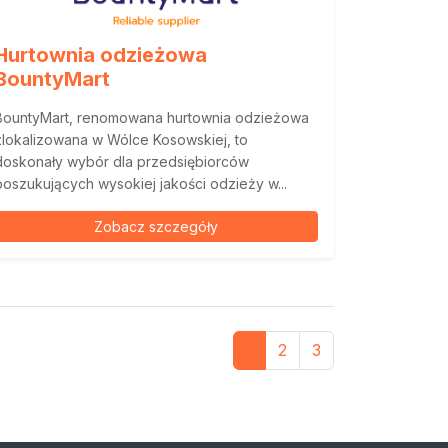
Hurtownia odzieżowa
BountyMart
BountyMart, renomowana hurtownia odzieżowa
zlokalizowana w Wólce Kosowskiej, to
doskonały wybór dla przedsiębiorców
poszukujących wysokiej jakości odzieży w...
Zobacz szczegóły
1
2
3