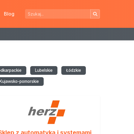
Blog
odkarpackie
Lubelskie
Łódzkie
Kujawsko-pomorskie
Sklep z automatyką i systemami