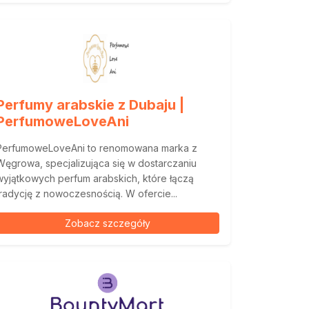
Perfumy arabskie z Dubaju |
PerfumoweLoveAni
PerfumoweLoveAni to renomowana marka z
Węgrowa, specjalizująca się w dostarczaniu
wyjątkowych perfum arabskich, które łączą
tradycję z nowoczesnością. W ofercie...
Zobacz szczegóły