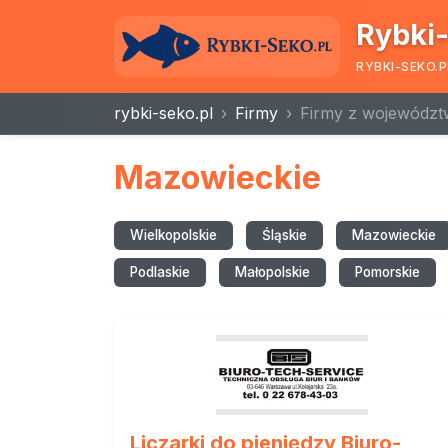
Rybki-
RYBKI-SEKO.P
rybki-seko.pl
Firmy
Firmy z województ
Mazowieckie
Wielkopolskie
Śląskie
Mazowieckie
Podlaskie
Małopolskie
Pomorskie
Liczarki do pieniędzy Biuro-