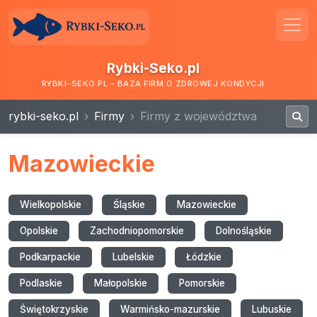
Rybki-Seko.pl
RYBKI-SEKO.PL - BAZA FIRM O ZDROWEJ KONDYCJI
rybki-seko.pl
Firmy
Firmy z województwa
Mazowieckie
Wielkopolskie
Śląskie
Mazowieckie
Opolskie
Zachodniopomorskie
Dolnośląskie
Podkarpackie
Lubelskie
Łódzkie
Podlaskie
Małopolskie
Pomorskie
Świętokrzyskie
Warmińsko-mazurskie
Lubuskie