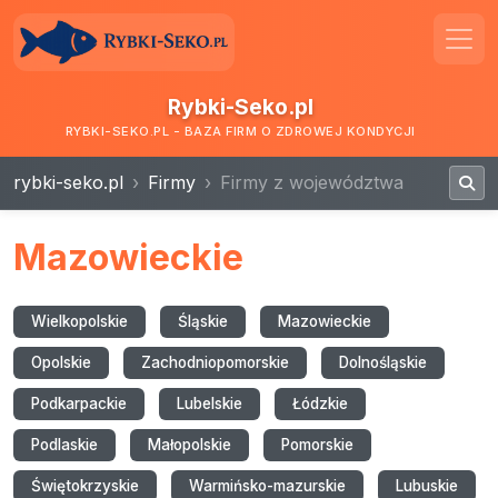
Rybki-Seko.pl
RYBKI-SEKO.PL - BAZA FIRM O ZDROWEJ KONDYCJI
rybki-seko.pl
Firmy
Firmy z województwa
Mazowieckie
Wielkopolskie
Śląskie
Mazowieckie
Opolskie
Zachodniopomorskie
Dolnośląskie
Podkarpackie
Lubelskie
Łódzkie
Podlaskie
Małopolskie
Pomorskie
Świętokrzyskie
Warmińsko-mazurskie
Lubuskie