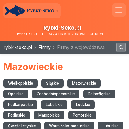
Rybki-Seko.pl
RYBKI-SEKO.PL - BAZA FIRM O ZDROWEJ KONDYCJI
rybki-seko.pl
Firmy
Firmy z województwa
Mazowieckie
Wielkopolskie
Śląskie
Mazowieckie
Opolskie
Zachodniopomorskie
Dolnośląskie
Podkarpackie
Lubelskie
Łódzkie
Podlaskie
Małopolskie
Pomorskie
Świętokrzyskie
Warmińsko-mazurskie
Lubuskie