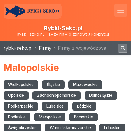
Rybki-Seko.pl
RYBKI-SEKO.PL - BAZA FIRM O ZDROWEJ KONDYCJI
rybki-seko.pl
Firmy
Firmy z województwa
Małopolskie
Wielkopolskie
Śląskie
Mazowieckie
Opolskie
Zachodniopomorskie
Dolnośląskie
Podkarpackie
Lubelskie
Łódzkie
Podlaskie
Małopolskie
Pomorskie
Świętokrzyskie
Warmińsko-mazurskie
Lubuskie