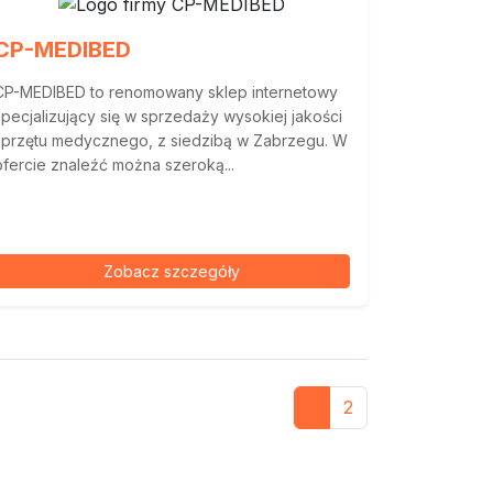
CP-MEDIBED
CP-MEDIBED to renomowany sklep internetowy
specjalizujący się w sprzedaży wysokiej jakości
sprzętu medycznego, z siedzibą w Zabrzegu. W
ofercie znaleźć można szeroką...
Zobacz szczegóły
1
2