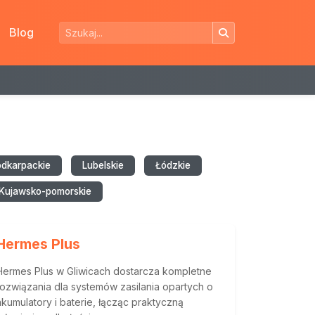
Blog
odkarpackie
Lubelskie
Łódzkie
Kujawsko-pomorskie
Hermes Plus
Hermes Plus w Gliwicach dostarcza kompletne
rozwiązania dla systemów zasilania opartych o
akumulatory i baterie, łącząc praktyczną