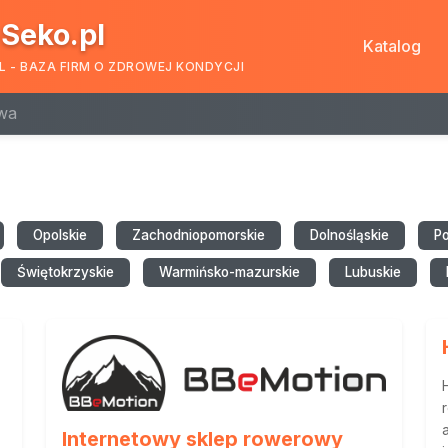
Seko.pl
Katalog
L - BAZA FIRM O ZDROWEJ KONDYCJI
wa
Opolskie
Zachodniopomorskie
Dolnośląskie
P
Świętokrzyskie
Warmińsko-mazurskie
Lubuskie
Internetowy sklep rowerowy