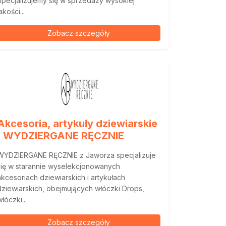
Specjalizujemy się w sprzedaży wysokiej
akości...
Zobacz szczegóły
Akcesoria, artykuły dziewiarskie
| WYDZIERGANE RĘCZNIE
WYDZIERGANE RĘCZNIE z Jaworza specjalizuje
się w starannie wyselekcjonowanych
akcesoriach dziewiarskich i artykułach
dziewiarskich, obejmujących włóczki Drops,
łóczki...
Zobacz szczegóły