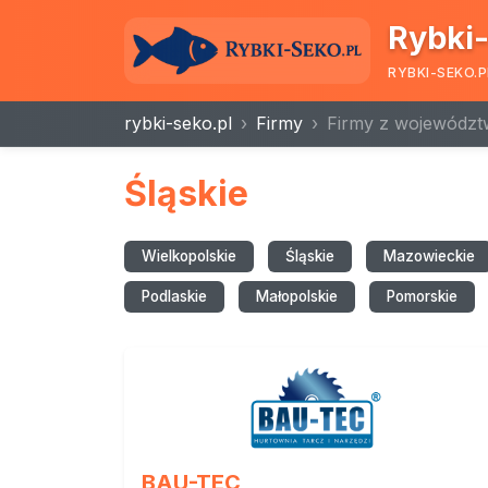
Rybki-
RYBKI-SEKO.P
rybki-seko.pl
Firmy
Firmy z województ
Śląskie
Wielkopolskie
Śląskie
Mazowieckie
Podlaskie
Małopolskie
Pomorskie
BAU-TEC