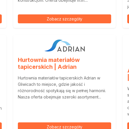
konstrukcjom. Oferta obejmuje m.in....
j
Zobacz szczegóły
Hurtownia materiałów
tapicerskich | Adrian
Hurtownia materiałów tapicerskich Adrian w
Gliwicach to miejsce, gdzie jakość i
różnorodność spotykają się w pełnej harmonii.
Nasza oferta obejmuje szeroki asortyment...
h
w
Zobacz szczegóły