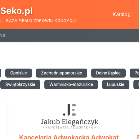
Seko.pl
Katalog
L - BAZA FIRM O ZDROWEJ KONDYCJI
wa
Opolskie
Zachodniopomorskie
Dolnośląskie
P
Świętokrzyskie
Warmińsko-mazurskie
Lubuskie
Kancelaria Adwokacka Adwokat