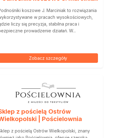
Podnośniki koszowe J. Marciniak to rozwiązania
wykorzystywane w pracach wysokościowych,
gdzie liczy się precyzja, stabilna praca i
bezpieczne prowadzenie działań. W...
Zobacz szczegóły
Sklep z pościelą Ostrów
Wielkopolski | Pościelownia
Sklep z pościelą Ostrów Wielkopolski, znany
również jako Pościelownia, oferuje szeroką