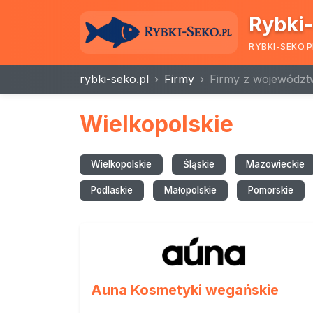
Rybki-
RYBKI-SEKO.P
rybki-seko.pl
Firmy
Firmy z województ
Wielkopolskie
Wielkopolskie
Śląskie
Mazowieckie
Podlaskie
Małopolskie
Pomorskie
Auna Kosmetyki wegańskie