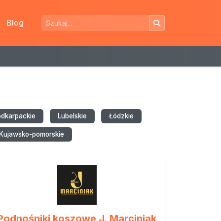
Blog
odkarpackie
Lubelskie
Łódzkie
Kujawsko-pomorskie
Podnośniki koszowe J. Marciniak