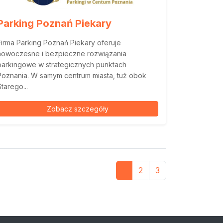
Parking Poznań Piekary
Firma Parking Poznań Piekary oferuje
nowoczesne i bezpieczne rozwiązania
parkingowe w strategicznych punktach
Poznania. W samym centrum miasta, tuż obok
Starego...
Zobacz szczegóły
1
2
3