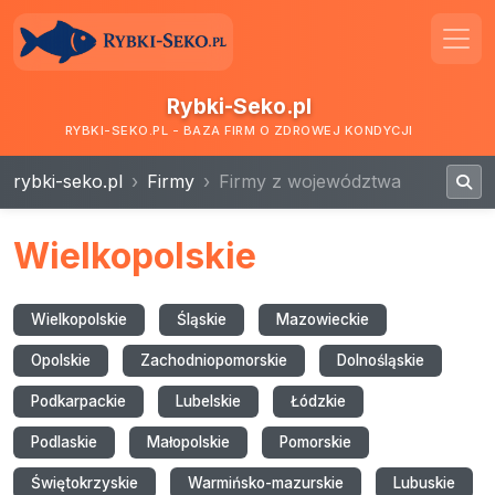
Rybki-Seko.pl
RYBKI-SEKO.PL - BAZA FIRM O ZDROWEJ KONDYCJI
rybki-seko.pl
Firmy
Firmy z województwa
Wielkopolskie
Wielkopolskie
Śląskie
Mazowieckie
Opolskie
Zachodniopomorskie
Dolnośląskie
Podkarpackie
Lubelskie
Łódzkie
Podlaskie
Małopolskie
Pomorskie
Świętokrzyskie
Warmińsko-mazurskie
Lubuskie