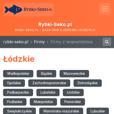
Rybki-Seko.pl
RYBKI-SEKO.PL - BAZA FIRM O ZDROWEJ KONDYCJI
rybki-seko.pl
Firmy
Firmy z województwa
Łódzkie
Wielkopolskie
Śląskie
Mazowieckie
Opolskie
Zachodniopomorskie
Dolnośląskie
Podkarpackie
Lubelskie
Łódzkie
Podlaskie
Małopolskie
Pomorskie
Świętokrzyskie
Warmińsko-mazurskie
Lubuskie