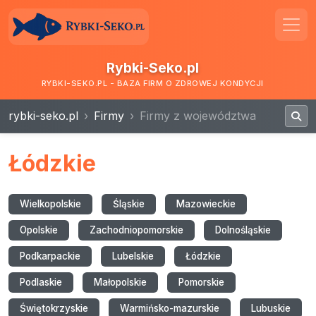
Rybki-Seko.pl
RYBKI-SEKO.PL - BAZA FIRM O ZDROWEJ KONDYCJI
rybki-seko.pl
Firmy
Firmy z województwa
Łódzkie
Wielkopolskie
Śląskie
Mazowieckie
Opolskie
Zachodniopomorskie
Dolnośląskie
Podkarpackie
Lubelskie
Łódzkie
Podlaskie
Małopolskie
Pomorskie
Świętokrzyskie
Warmińsko-mazurskie
Lubuskie