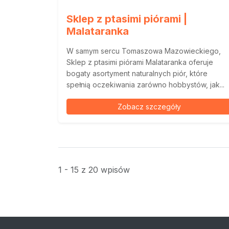
Sklep z ptasimi piórami |
Malataranka
W samym sercu Tomaszowa Mazowieckiego,
Sklep z ptasimi piórami Malataranka oferuje
bogaty asortyment naturalnych piór, które
spełnią oczekiwania zarówno hobbystów, jak...
Zobacz szczegóły
1 - 15 z 20 wpisów