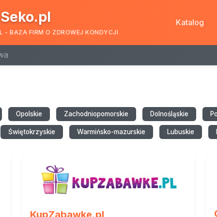
Seko.pl
Katalog
L - BAZA FIRM O ZDROWEJ KONDYCJI
wa
Opolskie
Zachodniopomorskie
Dolnośląskie
P
Świętokrzyskie
Warmińsko-mazurskie
Lubuskie
KupZabawke.pl