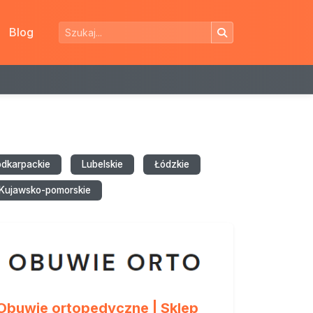
Blog
odkarpackie
Lubelskie
Łódzkie
Kujawsko-pomorskie
Obuwie ortopedyczne | Sklep