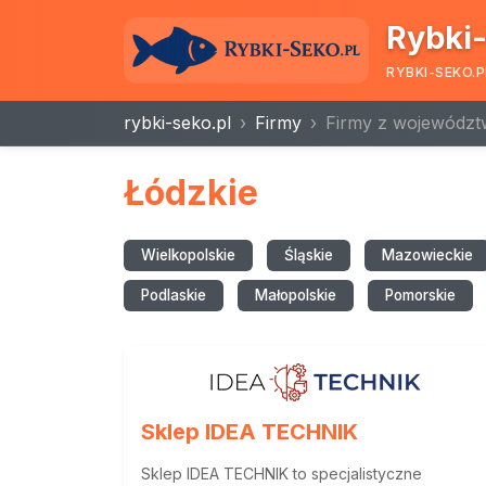
Rybki-
RYBKI-SEKO.P
rybki-seko.pl
Firmy
Firmy z województ
Łódzkie
Wielkopolskie
Śląskie
Mazowieckie
Podlaskie
Małopolskie
Pomorskie
Sklep IDEA TECHNIK
Sklep IDEA TECHNIK to specjalistyczne