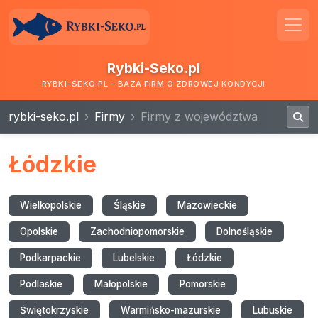
Rybki-Seko.pl
RYBKI-SEKO.PL - BAZA FIRM O ZDROWEJ KONDYCJI
rybki-seko.pl
Firmy
Firmy z województwa
Łódzkie
Wielkopolskie
Śląskie
Mazowieckie
Opolskie
Zachodniopomorskie
Dolnośląskie
Podkarpackie
Lubelskie
Łódzkie
Podlaskie
Małopolskie
Pomorskie
Świętokrzyskie
Warmińsko-mazurskie
Lubuskie