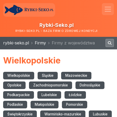
Rybki-Seko.pl
RYBKI-SEKO.PL - BAZA FIRM O ZDROWEJ KONDYCJI
rybki-seko.pl
Firmy
Firmy z województwa
Wielkopolskie
Wielkopolskie
Śląskie
Mazowieckie
Opolskie
Zachodniopomorskie
Dolnośląskie
Podkarpackie
Lubelskie
Łódzkie
Podlaskie
Małopolskie
Pomorskie
Świętokrzyskie
Warmińsko-mazurskie
Lubuskie