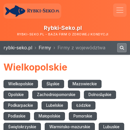
Rybki-Seko.pl
RYBKI-SEKO.PL - BAZA FIRM O ZDROWEJ KONDYCJI
rybki-seko.pl
Firmy
Firmy z województwa
Wielkopolskie
Wielkopolskie
Śląskie
Mazowieckie
Opolskie
Zachodniopomorskie
Dolnośląskie
Podkarpackie
Lubelskie
Łódzkie
Podlaskie
Małopolskie
Pomorskie
Świętokrzyskie
Warmińsko-mazurskie
Lubuskie