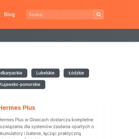
Blog
odkarpackie
Lubelskie
Łódzkie
Kujawsko-pomorskie
Hermes Plus
Hermes Plus w Gliwicach dostarcza kompletne
rozwiązania dla systemów zasilania opartych o
akumulatory i baterie, łącząc praktyczną