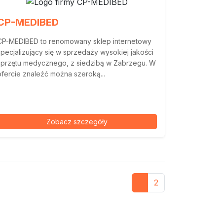
CP-MEDIBED
CP-MEDIBED to renomowany sklep internetowy
specjalizujący się w sprzedaży wysokiej jakości
sprzętu medycznego, z siedzibą w Zabrzegu. W
ofercie znaleźć można szeroką...
Zobacz szczegóły
1
2