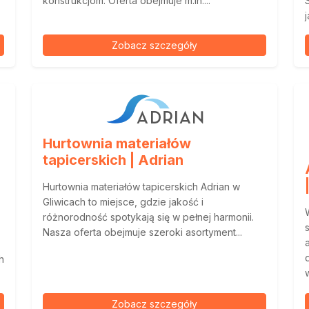
konstrukcjom. Oferta obejmuje m.in....
j
Zobacz szczegóły
Hurtownia materiałów
tapicerskich | Adrian
Hurtownia materiałów tapicerskich Adrian w
Gliwicach to miejsce, gdzie jakość i
różnorodność spotykają się w pełnej harmonii.
Nasza oferta obejmuje szeroki asortyment...
h
w
Zobacz szczegóły