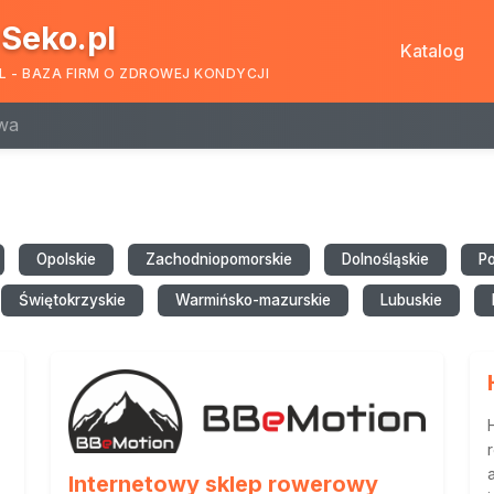
Seko.pl
Katalog
L - BAZA FIRM O ZDROWEJ KONDYCJI
wa
Opolskie
Zachodniopomorskie
Dolnośląskie
P
Świętokrzyskie
Warmińsko-mazurskie
Lubuskie
Internetowy sklep rowerowy