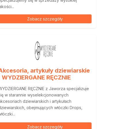
Specjalizujemy się w sprzedaży wysokiej
akości...
Zobacz szczegóły
Akcesoria, artykuły dziewiarskie
| WYDZIERGANE RĘCZNIE
WYDZIERGANE RĘCZNIE z Jaworza specjalizuje
się w starannie wyselekcjonowanych
akcesoriach dziewiarskich i artykułach
dziewiarskich, obejmujących włóczki Drops,
łóczki...
Zobacz szczegóły