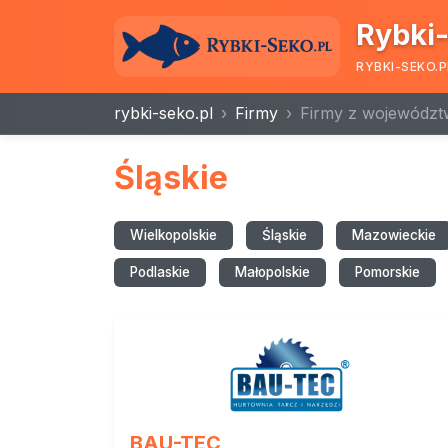
Rybki-
RYBKI-SEKO.P
rybki-seko.pl
Firmy
Firmy z województ
Śląskie
Wielkopolskie
Śląskie
Mazowieckie
Podlaskie
Małopolskie
Pomorskie
BAU-TEC