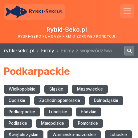
Rybki-Seko.pl
RYBKI-SEKO.PL - BAZA FIRM O ZDROWEJ KONDYCJI
rybki-seko.pl
Firmy
Firmy z województwa
Podkarpackie
Wielkopolskie
Śląskie
Mazowieckie
Opolskie
Zachodniopomorskie
Dolnośląskie
Podkarpackie
Lubelskie
Łódzkie
Podlaskie
Małopolskie
Pomorskie
Świętokrzyskie
Warmińsko-mazurskie
Lubuskie