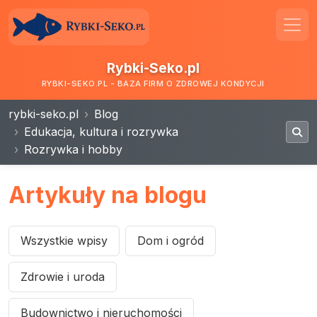
Rybki-Seko.pl
RYBKI-SEKO.PL - BAZA FIRM O ZDROWEJ KONDYCJI
rybki-seko.pl
Blog
Edukacja, kultura i rozrywka
Rozrywka i hobby
Artykuły na blogu
Wszystkie wpisy
Dom i ogród
Zdrowie i uroda
Budownictwo i nieruchomości