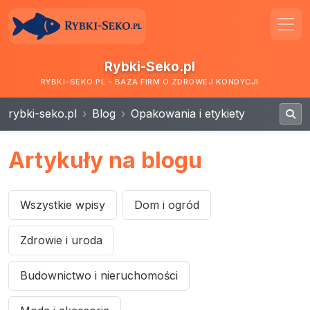
Rybki-Seko.pl
RYBKI-SEKO.PL - BAZA FIRM O ZDROWEJ KONDYCJI
rybki-seko.pl
Blog
Opakowania i etykiety
Artykuły na blogu
Wszystkie wpisy
Dom i ogród
Zdrowie i uroda
Budownictwo i nieruchomości