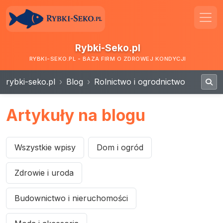
Rybki-Seko.pl
RYBKI-SEKO.PL - BAZA FIRM O ZDROWEJ KONDYCJI
rybki-seko.pl
Blog
Rolnictwo i ogrodnictwo
Artykuły na blogu
Wszystkie wpisy
Dom i ogród
Zdrowie i uroda
Budownictwo i nieruchomości