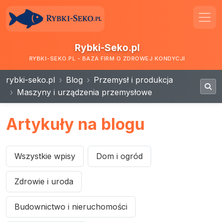
Rybki-Seko.pl
RYBKI-SEKO.PL - BAZA FIRM O ZDROWEJ KONDYCJI
rybki-seko.pl
Blog
Przemysł i produkcja
Maszyny i urządzenia przemysłowe
Artykuły na blogu
Wszystkie wpisy
Dom i ogród
Zdrowie i uroda
Budownictwo i nieruchomości