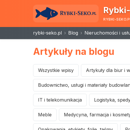
Rybki-
RYBKI-SEKO.P
rybki-seko.pl
Blog
Nieruchomości i usł
Artykuły na blogu
Wszystkie wpisy
Artykuły dla biur i
Budownictwo, usługi i materiały budowla
IT i telekomunikacja
Logistyka, spedy
Meble
Medycyna, farmacja i kosmety
Opakowania, etykiety, folie, taśmy
Po