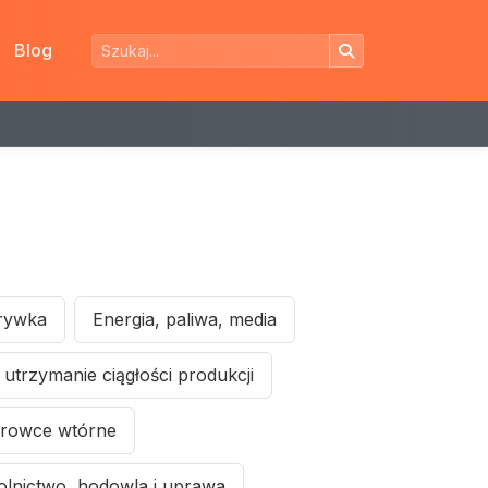
Blog
zrywka
Energia, paliwa, media
utrzymanie ciągłości produkcji
urowce wtórne
olnictwo, hodowla i uprawa