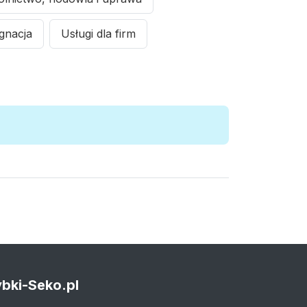
ęgnacja
Usługi dla firm
bki-Seko.pl