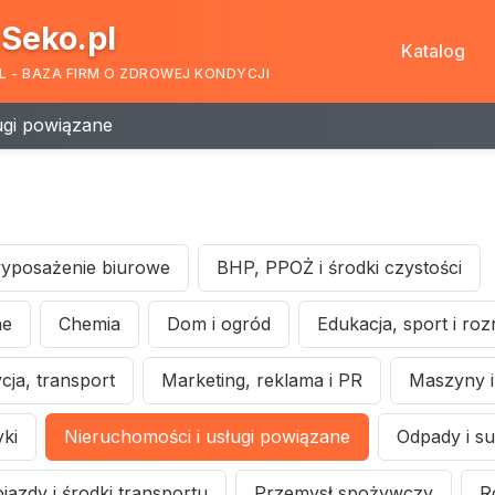
Seko.pl
Katalog
L - BAZA FIRM O ZDROWEJ KONDYCJI
ugi powiązane
 wyposażenie biurowe
BHP, PPOŻ i środki czystości
ne
Chemia
Dom i ogród
Edukacja, sport i ro
cja, transport
Marketing, reklama i PR
Maszyny i 
ki
Nieruchomości i usługi powiązane
Odpady i s
jazdy i środki transportu
Przemysł spożywczy
R