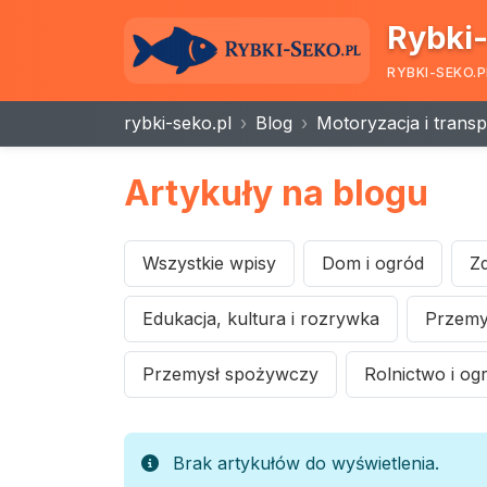
Rybki-
RYBKI-SEKO.P
rybki-seko.pl
Blog
Motoryzacja i transp
Artykuły na blogu
Wszystkie wpisy
Dom i ogród
Zd
Edukacja, kultura i rozrywka
Przemys
Przemysł spożywczy
Rolnictwo i og
Brak artykułów do wyświetlenia.