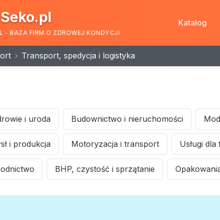
Seko.pl
Katalog
L - BAZA FIRM O ZDROWEJ KONDYCJI
ort
Transport, spedycja i logistyka
rowie i uroda
Budownictwo i nieruchomości
Moda
ł i produkcja
Motoryzacja i transport
Usługi dla 
rodnictwo
BHP, czystość i sprzątanie
Opakowania 