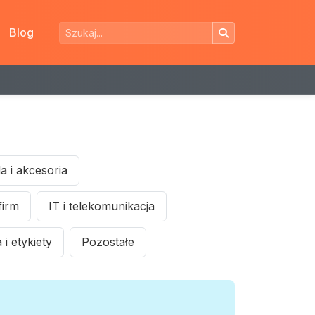
Blog
 i akcesoria
firm
IT i telekomunikacja
i etykiety
Pozostałe