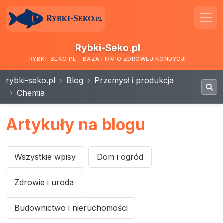
Rybki-Seko.pl
RYBKI-SEKO.PL - BAZA FIRM O ZDROWEJ KONDYCJI
rybki-seko.pl
Blog
Przemysł i produkcja
Chemia
Artykuły na blogu
Wszystkie wpisy
Dom i ogród
Zdrowie i uroda
Budownictwo i nieruchomości